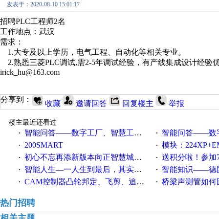
发表于：2020-08-10 15:01:17
招聘PLC工程师2名
工作地点：武汉
需求：
1.大专及以上学历，电气工程、自动化等相关专业。
2.熟悉三菱PLC调试,需2-5年调试经验，有产线集成设计经验
irick_hu@163.com
分享到：
收藏
邀请回答
回复楼主
举报
楼主最近还看过
智能问答——数字工厂、智慧工厂和智能制造三者的区别是什么？
智能问答——数字化工厂与传
·
·
200SMART
模块：224XP+EM223+EM231+EM2
·
·
初心不忘再添新版本向正智慧城市云展厅3.0版亮相
送积分啦！参加7月6日
·
·
智能人生—一人生到最后，其实拼的都是人品
智能知识——德国工业崛起过
·
·
CAM控制器凸轮邦定、飞剪、追剪等C功能块
桥梁声测管如何固定
·
·
热门招聘
相关主题