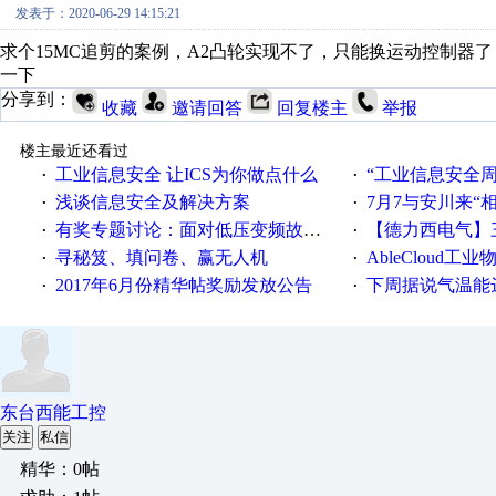
发表于：2020-06-29 14:15:21
求个15MC追剪的案例，A2凸轮实现不了，只能换运动控制器
一下
分享到：
收藏
邀请回答
回复楼主
举报
楼主最近还看过
工业信息安全 让ICS为你做点什么
“工业信息安全周之我见”
·
·
浅谈信息安全及解决方案
7月7与安川来“
·
·
有奖专题讨论：面对低压变频故障，老手是这样解决的！
【德力西电气】三
·
·
寻秘笈、填问卷、赢无人机
AbleCloud工业物
·
·
2017年6月份精华帖奖励发放公告
下周据说气温能
·
·
东台西能工控
关注
私信
精华：0帖