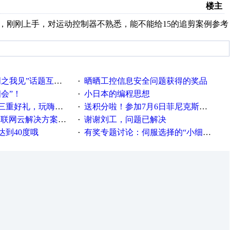
楼主
了，刚刚上手，对运动控制器不熟悉，能不能给15的追剪案例参考
话题互动获奖名单发布公告
晒晒工控信息安全问题获得的奖品
·
相会”！
小日本的编程思想
·
重好礼，玩嗨夏日！
送积分啦！参加7月6日菲尼克斯在线研讨会即得
·
联网云解决方案实践及应用
谢谢刘工，问题已解决
·
达到40度哦
有奖专题讨论：伺服选择的“小细节大学问”奖励公告
·