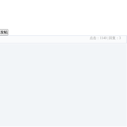
要发帖
点击：
1140
| 回复：
3