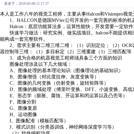
发表于：2019-05-06 11:17:37
本人是工作八年的视觉工程师，主要从事Halcon和Visionpr
1、HALCON是德国MVtec公司开发的一套完善的标准的
Halcon：底层功能算法多，运算性能快，开发需要一定软
快速学习做法：研究实例、做实战项目。halcon不能提供相应
能构成一套完整软件。
2、需求主要有二维三维二维：（1）识别定位；（2）OCR识
器控制等三维：（1）多目标定（2）三维重建（3）三维匹配等
3、成为合格的机器视觉工程师须具备三个方面的知识
图像处理涉及以下几大领域：
A、图像处理的基本理论知识（图像理论的基础知识）
B、图像增强（对比度拉伸、灰度变换等）
C、图像的几何变换（仿射变换，旋转矩阵等）
D、图像的频域处理（傅里叶变换、DFT、小波变换、高低
E、形态学（膨胀、腐蚀、开运算和闭运算以及凸壳等）
F、图像分割
G、图像复原
H、运动图像
I、图像配准（模板匹配等）
J、模式识别（分类器训练，神经网络深度学习等）
（2）软件编程功底