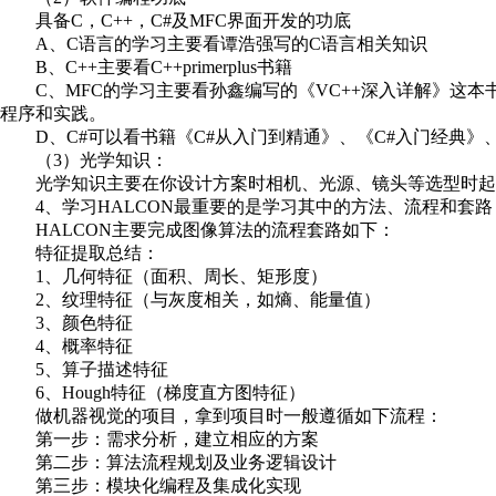
具备C，C++，C#及MFC界面开发的功底
A、C语言的学习主要看谭浩强写的C语言相关知识
B、C++主要看C++primerplus书籍
C、MFC的学习主要看孙鑫编写的《VC++深入详解》这本书及相
程序和实践。
D、C#可以看书籍《C#从入门到精通》、《C#入门经典》、
（3）光学知识：
光学知识主要在你设计方案时相机、光源、镜头等选型时起
4、学习HALCON最重要的是学习其中的方法、流程和套路
HALCON主要完成图像算法的流程套路如下：
特征提取总结：
1、几何特征（面积、周长、矩形度）
2、纹理特征（与灰度相关，如熵、能量值）
3、颜色特征
4、概率特征
5、算子描述特征
6、Hough特征（梯度直方图特征）
做机器视觉的项目，拿到项目时一般遵循如下流程：
第一步：需求分析，建立相应的方案
第二步：算法流程规划及业务逻辑设计
第三步：模块化编程及集成化实现