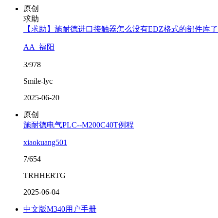
原创
求助
【求助】施耐德进口接触器怎么没有EDZ格式的部件库
AA_福阳
3/978
Smile-lyc
2025-06-20
原创
施耐德电气PLC--M200C40T例程
xiaokuang501
7/654
TRHHERTG
2025-06-04
中文版M340用户手册