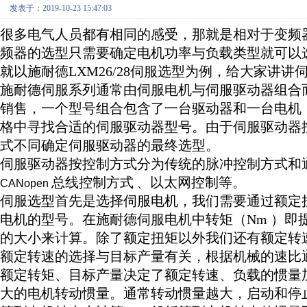
发表于：2019-10-23 15:47:03
很多电气人员都有相同的感受，那就是相对于变频
频器的选型只需要确定电机功率与负载类型就可以
就以施耐德LXM26/28伺服选型为例，给大家讲讲
施耐德伺服系列通常由伺服电机与伺服驱动器组合
销售，一个型号组合包含了一台驱动器和一台电机
格中寻找合适的伺服驱动器型号。由于伺服驱动器
式不同确定伺服驱动器的最终选型。
伺服驱动器按控制方式分为传统的脉冲控制方式和
总线控制方式
、以太网控制等。
CANopen
伺服选型
首先是选择伺服电机，我们需要通过额定
电机的型号。在施耐德伺服电机中转矩（
Nm
）即
的大小来计算。除了额定扭矩以外我们还有额定转
额定转速的选择与目标产量有关，根据机械的速比
额定转矩、目标产量决定了额定转速、负载的惯量
大的电机转动惯量。通常转动惯量越大，启动和停