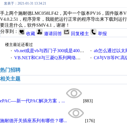
发表于：2021-01-31 13:34:21
手上两个施耐德LMC058LF42，其中一个版本PV16，固件版本V
V4.0.2.51，程序异常，我能把运行正常的程序导出来下载到
要注意什么，软件SMV4.1，谢谢！
分享到：
收藏
邀请回答
回复楼主
举报
楼主最近还看过
vb.net或是vb与西门子300或是400plc通信怎么想编写呀！
ab怎么通过以太网跟
·
·
VB.NET和C#与三菱Q系列网络通讯的源代码
C#与VB等PC高级语言与S7
·
·
热门招聘
相关主题
ePAC----新一代PAC解决方案，...
[883]
施耐德开关插座系列有哪些？哪...
[176]