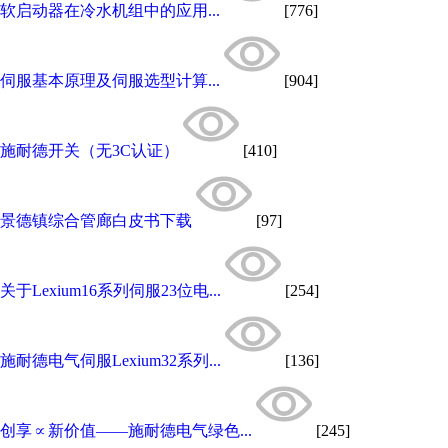
软启动器在冷水机组中的应用...
[776]
伺服基本原理及伺服选型计算...
[904]
施耐德开关（无3C认证）
[410]
景德镇综合管廊白皮书下载
[97]
关于Lexium16系列伺服23位电...
[254]
施耐德电气伺服Lexium32系列...
[136]
创享∝新价值——施耐德电气绿色...
[245]