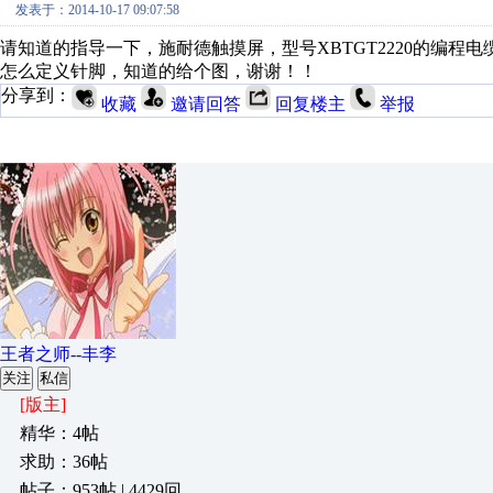
发表于：2014-10-17 09:07:58
请知道的指导一下，施耐德触摸屏，型号XBTGT2220的编
怎么定义针脚，知道的给个图，谢谢！！
分享到：
收藏
邀请回答
回复楼主
举报
王者之师--丰李
关注
私信
[版主]
精华：4帖
求助：36帖
帖子：953帖 | 4429回