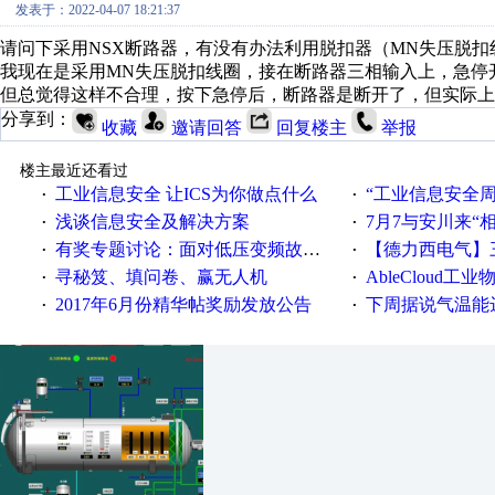
发表于：2022-04-07 18:21:37
请问下采用NSX断路器，有没有办法利用脱扣器（MN失压脱
我现在是采用MN失压脱扣线圈，接在断路器三相输入上，急停
但总觉得这样不合理，按下急停后，断路器是断开了，但实际上
分享到：
收藏
邀请回答
回复楼主
举报
楼主最近还看过
工业信息安全 让ICS为你做点什么
“工业信息安全周之我见”
·
·
浅谈信息安全及解决方案
7月7与安川来“
·
·
有奖专题讨论：面对低压变频故障，老手是这样解决的！
【德力西电气】三
·
·
寻秘笈、填问卷、赢无人机
AbleCloud工业物
·
·
2017年6月份精华帖奖励发放公告
下周据说气温能
·
·