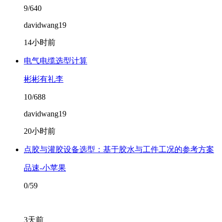
9/640
davidwang19
14小时前
电气电缆选型计算
彬彬有礼李
10/688
davidwang19
20小时前
点胶与灌胶设备选型：基于胶水与工件工况的参考方案
品速-小苹果
0/59
3天前