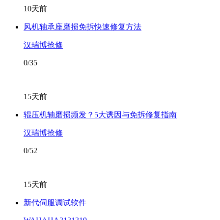
10天前
风机轴承座磨损免拆快速修复方法
汉瑞博抢修
0/35
15天前
辊压机轴磨损频发？5大诱因与免拆修复指南
汉瑞博抢修
0/52
15天前
新代伺服调试软件