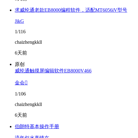
求威纶通老款EB8000编程软件，适配MT6056iV型号
JikG
1/116
chaizhengkkll
6天前
原创
威纶通触摸屏编辑软件EB8000V466
金会
1/106
chaizhengkkll
6天前
伯朗特基本操作手册
流年似水真情在