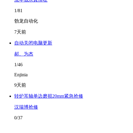
1/81
勃龙自动化
7天前
自动关闭电脑更新
郝、为杰
1/46
Enjinia
9天前
转炉耳轴单边磨损20mm紧急抢修
汉瑞博抢修
0/37