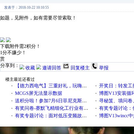
发表于：2018-10-22 10:10:55
如题，见附件，如有需要尽管索取！
下载附件需2积分！
1分不嫌少！
赏
分享到：
收藏
邀请回答
回复楼主
举报
楼主最近还看过
【德力西电气】三重好礼，玩嗨夏日！
开奖日：转发工控速派微
·
·
MCGS屏无法显示数据
博图V13安装循环重启
·
·
送积分啦！参加7月6日菲尼克斯在线研讨会即得
寻秘笈、填问卷
·
·
有奖问卷-赛默飞精细化工行业有奖调查来袭！
有奖专题讨论：伺服选择的
·
·
有奖专题讨论：面对低压变频故障，老手是这样解决的！
博图V13wincc中如
·
·