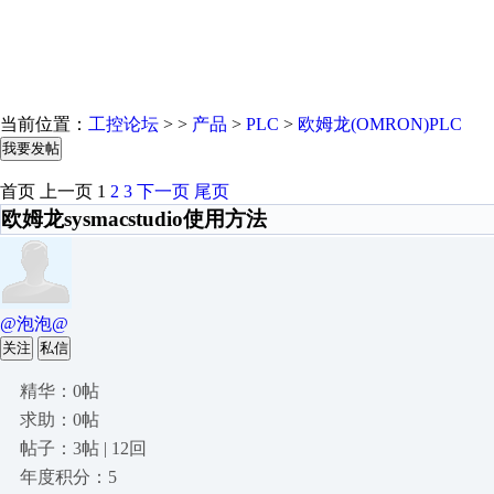
当前位置：
工控论坛
> >
产品
>
PLC
>
欧姆龙(OMRON)PLC
我要发帖
首页
上一页
1
2
3
下一页
尾页
欧姆龙sysmacstudio使用方法
@泡泡@
关注
私信
精华：0帖
求助：0帖
帖子：3帖 | 12回
年度积分：5