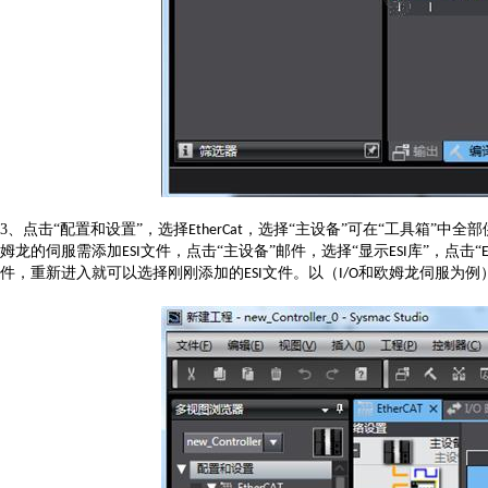
3、
点击
“配置和设置”，选择
，选择“主设备”可在“工具箱”中全
EtherCat
姆龙的伺服需添加
文件，点击“主设备”邮件，选择“显示
库”，点击“
ESI
ESI
E
件，重新进入就可以选择刚刚添加的
文件。以（
和欧姆龙伺服为例
ESI
I/O