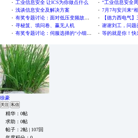
工业信息安全 让ICS为你做点什么
“工业信息安全周之我见”
·
·
浅谈信息安全及解决方案
7月7与安川来“
·
·
有奖专题讨论：面对低压变频故障，老手是这样解决的！
【德力西电气】三
·
·
寻秘笈、填问卷、赢无人机
谢谢刘工，问题
·
·
有奖专题讨论：伺服选择的“小细节大学问”奖励公告
等的就是你！快来领
·
·
徐豪
关注
私信
精华：0帖
求助：0帖
帖子：2帖 | 107回
年度积分：0