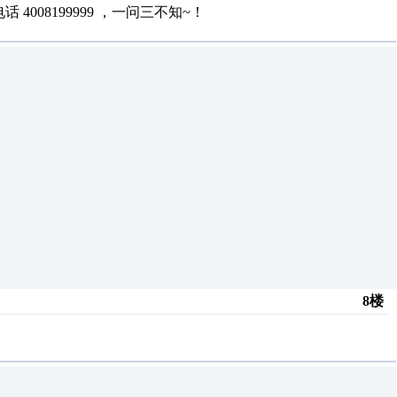
008199999 ，一问三不知~！
8楼