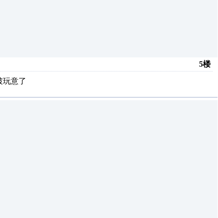
5楼
破玩意了