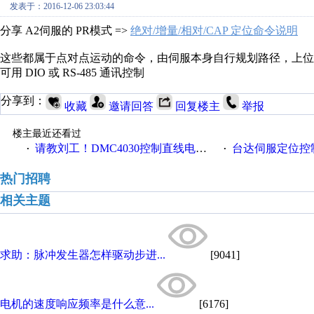
发表于：2016-12-06 23:03:44
分享 A2伺服的 PR模式 =>
绝对/增量/相对/CAP 定位命令说明
这些都属于点对点运动的命令，由伺服本身自行规划路径，上位
可用 DIO 或 RS-485 通讯控制
分享到：
收藏
邀请回答
回复楼主
举报
楼主最近还看过
请教刘工！DMC4030控制直线电机的问题
台达伺服定位控
·
·
热门招聘
相关主题
求助：脉冲发生器怎样驱动步进...
[9041]
电机的速度响应频率是什么意...
[6176]