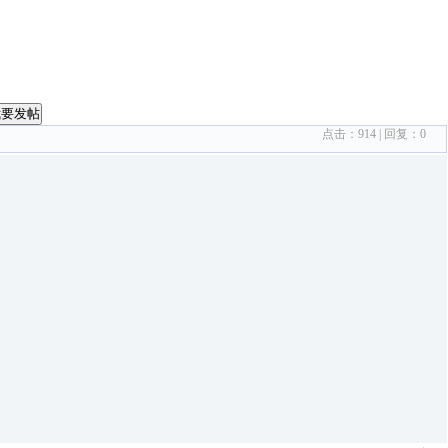
我要发帖
点击：
914
| 回复：
0