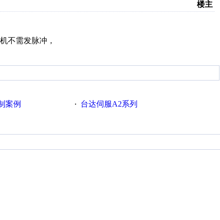
楼主
机不需发脉冲，
制案例
台达伺服A2系列
·