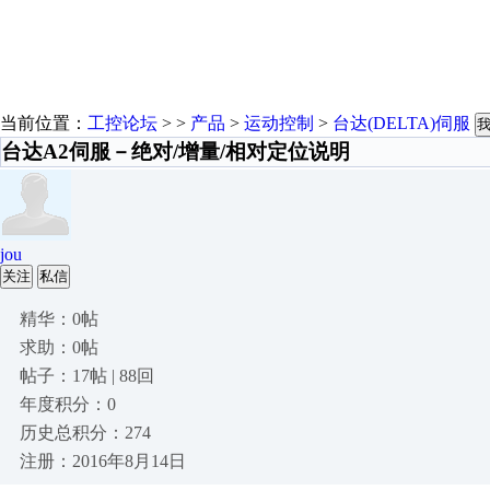
当前位置：
工控论坛
> >
产品
>
运动控制
>
台达(DELTA)伺服
台达A2伺服－绝对/增量/相对定位说明
jou
关注
私信
精华：0帖
求助：0帖
帖子：17帖 | 88回
年度积分：0
历史总积分：274
注册：2016年8月14日