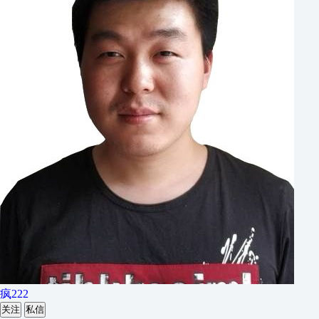
疯222
关注
私信