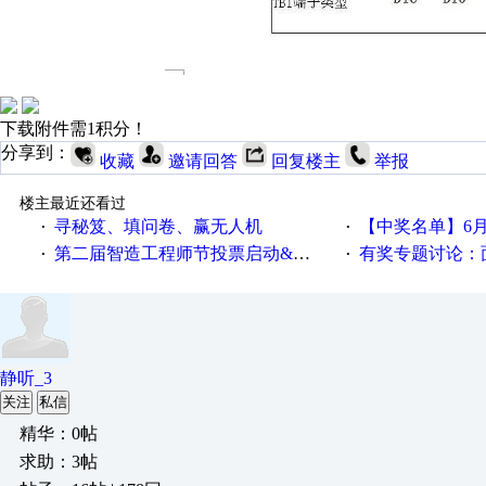
下载附件需1积分！
分享到：
收藏
邀请回答
回复楼主
举报
楼主最近还看过
寻秘笈、填问卷、赢无人机
【中奖名单】6月2
·
·
第二届智造工程师节投票启动&周周有礼！
有奖专题讨论：面对低压变频
·
·
静听_3
关注
私信
精华：0帖
求助：3帖