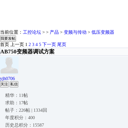
当前位置：
工控论坛
> >
产品
>
变频与传动
>
低压变频器
我要发帖
首页
上一页
1
2
3
4
5
下一页
尾页
AB750变频器调试方案
yjh0706
关注
私信
精华：11帖
求助：17帖
帖子：226帖 | 1334回
年度积分：400
历史总积分：15587