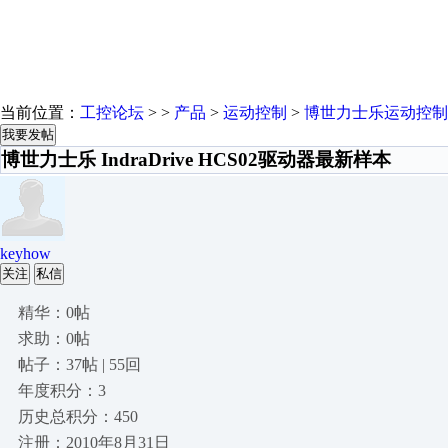
当前位置：
工控论坛
> >
产品
>
运动控制
>
博世力士乐运动控制
我要发帖
博世力士乐 IndraDrive HCS02驱动器最新样本
keyhow
关注
私信
精华：0帖
求助：0帖
帖子：37帖 | 55回
年度积分：3
历史总积分：450
注册：2010年8月31日