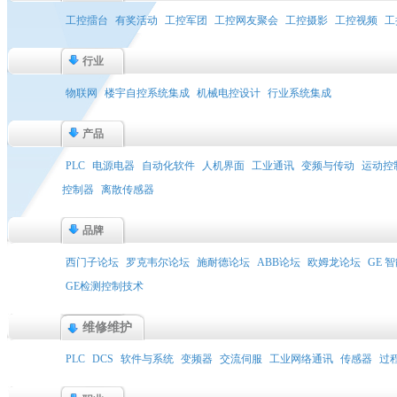
工控擂台
有奖活动
工控军团
工控网友聚会
工控摄影
工控视频
工
行业
物联网
楼宇自控系统集成
机械电控设计
行业系统集成
产品
PLC
电源电器
自动化软件
人机界面
工业通讯
变频与传动
运动控
控制器
离散传感器
品牌
西门子论坛
罗克韦尔论坛
施耐德论坛
ABB论坛
欧姆龙论坛
GE 
GE检测控制技术
维修维护
PLC
DCS
软件与系统
变频器
交流伺服
工业网络通讯
传感器
过