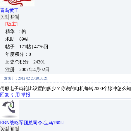
青岛黄工
关注
私信
[版主]
精华：5帖
求助：89帖
帖子：171帖 | 4776回
年度积分：0
历史总积分：24301
注册：2007年4月02日
发表于：2012-02-20 20:03:21
伺服电子齿轮比设置的多少？你说的电机每转2000个脉冲怎么
回复
引用
举报
EBN战略军团总司令-宝马760LI
关注
私信