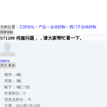
当前位置：
工控论坛
>
产品
>
运动控制
>
西门子运动控制
我要发帖
S71200 伺服问题，，请大家帮忙看一下。
szjncn
关注
私信
精华：0帖
求助：3帖
帖子：3帖 | 7回
年度积分：0
历史总积分：79
注册：2012年2月10日