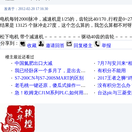
发表于：2012-02-20 17:16:30
电机每转2000脉冲，减速机是1/25的，齿轮比40/170 ,行程是0~2
结果是 13125 个脉冲走27度，这个怎么算的，我怎么算都不对呀
松下电机 带个减速机－－－－－－－－驱动40齿的齿轮－－－－
分享到：
收藏
邀请回答
回复楼主
举报
楼主最近还看过
中国氮肥出口大减
7月7与安川来“
·
·
我已经卧床一个多月了，是出去安装机械手在高速遭遇车祸所致:大家工作都要特别注意啊
有积分不能用
·
·
S7-200CN与S7-200SMART的区别
2017王者之狮“鸡”情签到
·
·
老毛桃一键还原，傻瓜式操作一键轻松备份还原；程序为向导式安装，一键即可实现自动备份或还原系统。
没有积分怎么办
·
·
急！欧姆龙CJ1M系列PLC,如何用时间控制变频器。要求时间在组态王中可以自由输入！拜托各位大神了！
台达plc与三菱
·
·