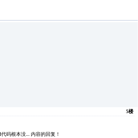
5楼
码根本没...
内容的回复！