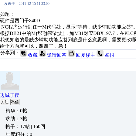
发表于：2011-12-15 11:33:00
如题：
硬件是西门子840D
NC程序运行到任一M代码处，显示“等待，缺少辅助功能应答”
根据DB21中的M代码解码地址，如M31对应DBX197.7，在P
我想知道的是缺少辅助功能应答到底是什么意思啊，需要更改哪
给个方向就可以，谢谢了，急！
分享到：
收藏
邀请回答
回复楼主
举报
边城子夜
关注
私信
精华：0帖
求助：3帖
帖子：17帖 | 160回
年度积分：0