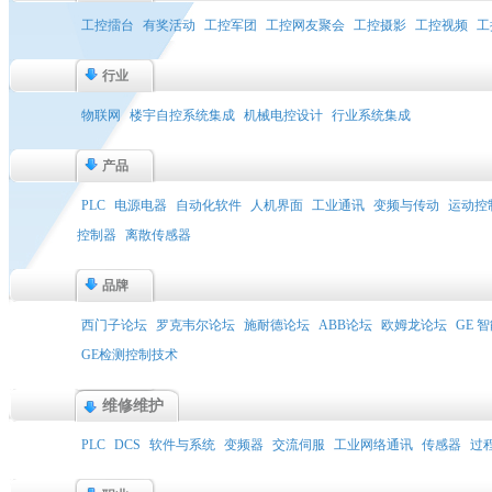
工控擂台
有奖活动
工控军团
工控网友聚会
工控摄影
工控视频
工
行业
物联网
楼宇自控系统集成
机械电控设计
行业系统集成
产品
PLC
电源电器
自动化软件
人机界面
工业通讯
变频与传动
运动控
控制器
离散传感器
品牌
西门子论坛
罗克韦尔论坛
施耐德论坛
ABB论坛
欧姆龙论坛
GE 
GE检测控制技术
维修维护
PLC
DCS
软件与系统
变频器
交流伺服
工业网络通讯
传感器
过