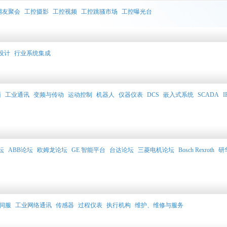
网友聚会
工控摄影
工控视频
工控跳骚市场
工控曝光台
设计
行业系统集成
面
工业通讯
变频与传动
运动控制
机器人
仪器仪表
DCS
嵌入式系统
SCADA
I
坛
ABB论坛
欧姆龙论坛
GE 智能平台
台达论坛
三菱电机论坛
Bosch Rexroth
研
伺服
工业网络通讯
传感器
过程仪表
执行机构
维护、维修与服务