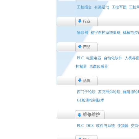
工控擂台
有奖活动
工控军团
工控
行业
物联网
楼宇自控系统集成
机械电控
产品
PLC
电源电器
自动化软件
人机界
控制器
离散传感器
品牌
西门子论坛
罗克韦尔论坛
施耐德论
GE检测控制技术
维修维护
PLC
DCS
软件与系统
变频器
交流