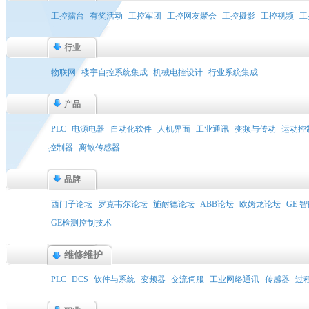
工控擂台
有奖活动
工控军团
工控网友聚会
工控摄影
工控视频
工
行业
物联网
楼宇自控系统集成
机械电控设计
行业系统集成
产品
PLC
电源电器
自动化软件
人机界面
工业通讯
变频与传动
运动控
控制器
离散传感器
品牌
西门子论坛
罗克韦尔论坛
施耐德论坛
ABB论坛
欧姆龙论坛
GE 
GE检测控制技术
维修维护
PLC
DCS
软件与系统
变频器
交流伺服
工业网络通讯
传感器
过