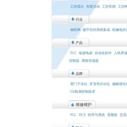
工控擂台
有奖活动
工控军团
工控
行业
物联网
楼宇自控系统集成
机械电控
产品
PLC
电源电器
自动化软件
人机界
控制器
离散传感器
品牌
西门子论坛
罗克韦尔论坛
施耐德论
GE检测控制技术
维修维护
PLC
DCS
软件与系统
变频器
交流