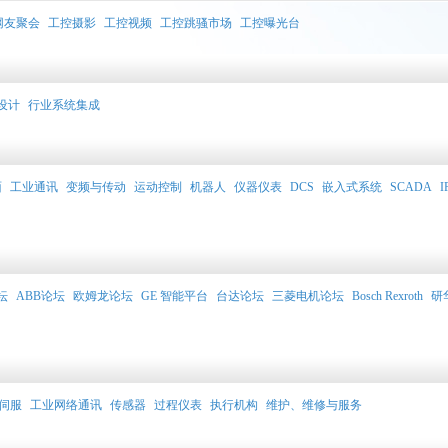
网友聚会
工控摄影
工控视频
工控跳骚市场
工控曝光台
设计
行业系统集成
面
工业通讯
变频与传动
运动控制
机器人
仪器仪表
DCS
嵌入式系统
SCADA
I
坛
ABB论坛
欧姆龙论坛
GE 智能平台
台达论坛
三菱电机论坛
Bosch Rexroth
研
伺服
工业网络通讯
传感器
过程仪表
执行机构
维护、维修与服务