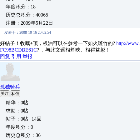
年度积分：18
历史总积分：40065
注册：2009年5月22日
发表于：2008-10-16 20:02:54
好帖子！收藏+顶，板油可以在参考一下如火斑竹的?
http://www
FC98BCDBE61C
? ，与此文遥相辉映、相得益彰！
回复
引用
举报
孤独骑兵
关注
私信
精华：0帖
求助：0帖
帖子：0帖 | 14回
年度积分：0
历史总积分：36