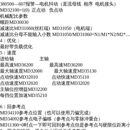
380500—607报警—电机抖动（直流母线 相序 电机接头）
MD32100=1(0) 正点动 负点动
机械配比参数
螺距MD30030
减速比MD31060(丝杠端) MD31050（电机端）
减速比分母不能输入小数 MD31050/MD31060=N1/M1*N2/M2*……
4：优化：
最好带负载优化
5：速度
进给轴 主轴
最高速MD36200 最高速MD36200
最大轴速度MD32000 最大轴速度MD35130
点动快速MD32010 点动快速MD35110
点动速度MD32020 点动速度MD32020
主轴位控增益MD32200
每挡位置加速MD35210
6：回参考点
MD34110参考点位置（也可以使用刀偏完成）
MD34092参考点电子偏移（参考点与零脉冲重合）
MD11300=0时点一下即可回到参考点但是参考点与硬限位距离小