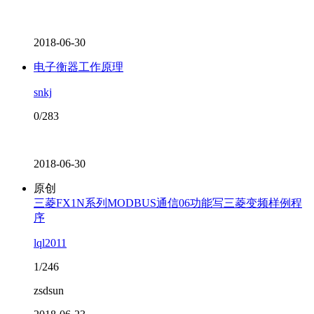
2018-06-30
电子衡器工作原理
snkj
0/283
2018-06-30
原创
三菱FX1N系列MODBUS通信06功能写三菱变频样例程
序
lql2011
1/246
zsdsun