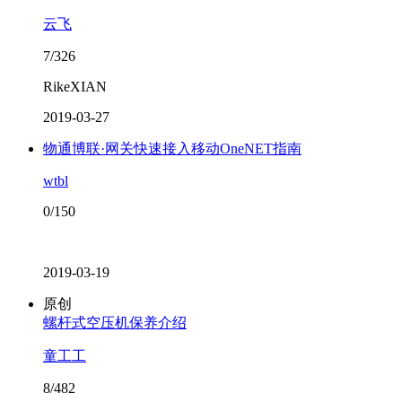
云飞
7/326
RikeXIAN
2019-03-27
物通博联·网关快速接入移动OneNET指南
wtbl
0/150
2019-03-19
原创
螺杆式空压机保养介绍
童工工
8/482