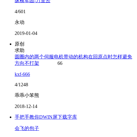
纵横军团-万里云
4/601
永动
2019-01-04
原创
求助
圆圈内的两个伺服电机带动的机构在回原点时怎样避免
方向不打架
66
kxf-666
4/1248
乖乖小笨熊
2018-12-14
手把手教你DWIN屏下载字库
会飞的包子