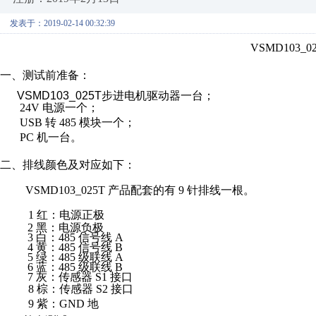
发表于：2019-02-14 00:32:39
VSMD103_
一
、
测
试前准备：
VSMD
1
03_0
25T步进电机驱动器一台；
24
V
电
源一个；
U
S
B
转
4
8
5
模
块一
个；
P
C
机一台。
二
、
排
线颜色及对应如
下
：
V
SM
D1
0
3
_
0
25
T
产品配套的有
9
针排线
一
根。
1
红：
电
源正极
2
黑：
电
源负极
3
白
：
4
8
5
信
号线
A
4
黄
：
4
8
5
信
号线
B
5
绿
：
4
8
5
级
联线
A
6
蓝
：
4
8
5
级
联线
B
7
灰：
传
感器
S
1
接口
8
棕：
传
感器
S
2
接口
9
紫：
GN
D
地