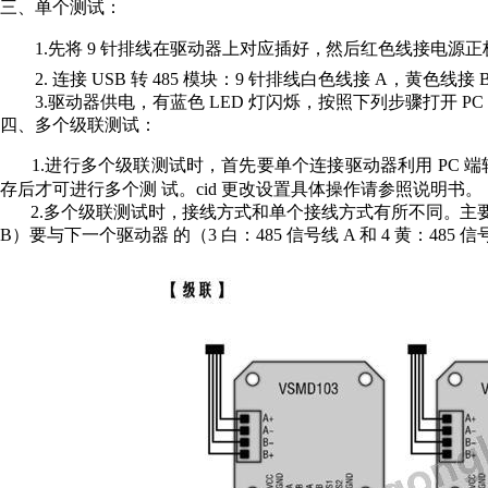
三、
单
个测试：
1
.
先将
9
针排
线
在
驱
动器上
对
应插
好
，
然后红
色
线接
电源
正
2
.
连接
U
S
B
转
4
8
5
模
块
：
9
针
排线
白
色线接
A
，
黄色
线
接
3
.
驱动
器
供电
，
有
蓝
色
LE
D
灯闪烁，按照下列
步
骤打开
P
C
四
、
多
个级联测试：
1
.
进行
多
个级
联
测
试
时，首
先
要单
个连
接驱动
器
利用
P
C
端
存
后才
可
进行多
个
测 试
。
c
i
d
更
改设
置具
体操作
请
参照
说明
书。
2
.
多个
级
联测
试
时
，
接线方
式
和单
个接
线方式
有
所不
同
。
主
B
）
要与
下
一个驱
动
器
的
（
3
白
：
4
8
5
信
号
线
A
和
4
黄
：
48
5
信