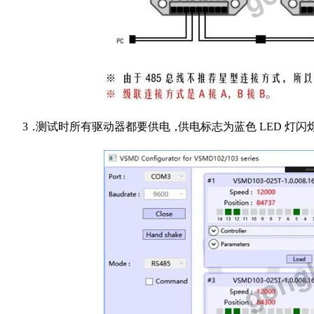
3
．
测试
时
所有
驱动
器都要
供
电
，
供电
标
志为蓝色
LE
D
灯
闪