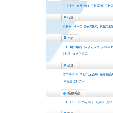
工控擂台
有奖活动
工控军团
工控
行业
物联网
楼宇自控系统集成
机械电控
产品
PLC
电源电器
自动化软件
人机界
控制器
离散传感器
品牌
西门子论坛
罗克韦尔论坛
施耐德论
GE检测控制技术
维修维护
PLC
DCS
软件与系统
变频器
交流