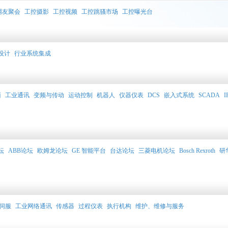
网友聚会
工控摄影
工控视频
工控跳骚市场
工控曝光台
设计
行业系统集成
面
工业通讯
变频与传动
运动控制
机器人
仪器仪表
DCS
嵌入式系统
SCADA
I
坛
ABB论坛
欧姆龙论坛
GE 智能平台
台达论坛
三菱电机论坛
Bosch Rexroth
研
伺服
工业网络通讯
传感器
过程仪表
执行机构
维护、维修与服务