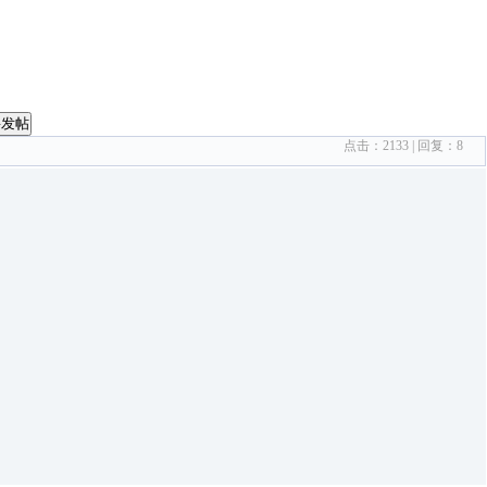
要发帖
点击：
2133
| 回复：
8