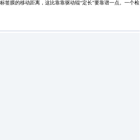
标签膜的移动距离，这比靠
靠驱动辊“定长”要靠谱一点。
一个检