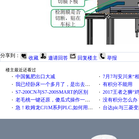
分享到：
收藏
邀请回答
回复楼主
举报
楼主最近还看过
中国氮肥出口大减
7月7与安川来“
·
·
我已经卧床一个多月了，是出去安装机械手在高速遭遇车祸所致:大家工作都要特别注意啊
有积分不能用
·
·
S7-200CN与S7-200SMART的区别
2017王者之狮“鸡”情签到
·
·
老毛桃一键还原，傻瓜式操作一键轻松备份还原；程序为向导式安装，一键即可实现自动备份或还原系统。
没有积分怎么办
·
·
急！欧姆龙CJ1M系列PLC,如何用时间控制变频器。要求时间在组态王中可以自由输入！拜托各位大神了！
台达plc与三菱
·
·