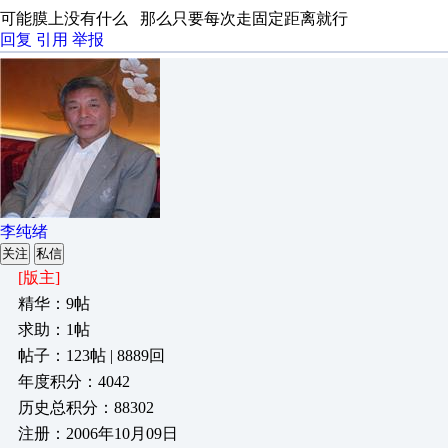
可能膜上没有什么 那么只要每次走固定距离就行
回复
引用
举报
李纯绪
关注
私信
[版主]
精华：9帖
求助：1帖
帖子：123帖 | 8889回
年度积分：4042
历史总积分：88302
注册：2006年10月09日