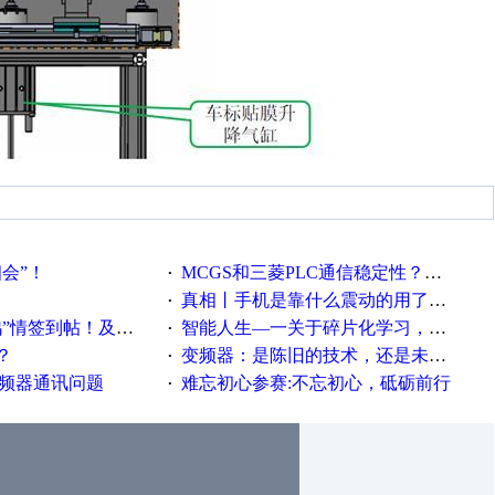
相会”！
MCGS和三菱PLC通信稳定性？？？
·
真相丨手机是靠什么震动的用了这么多年才知道！
·
帖！及时更新在线研讨会预告
智能人生—一关于碎片化学习，看这一篇就够了！
·
？
变频器：是陈旧的技术，还是未来的幕后英雄？
·
变频器通讯问题
难忘初心参赛:不忘初心，砥砺前行
·