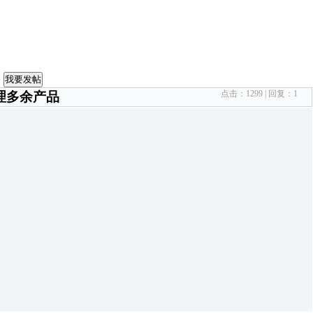
器
我要发帖
点击：
1299
| 回复：
1
理多余产品