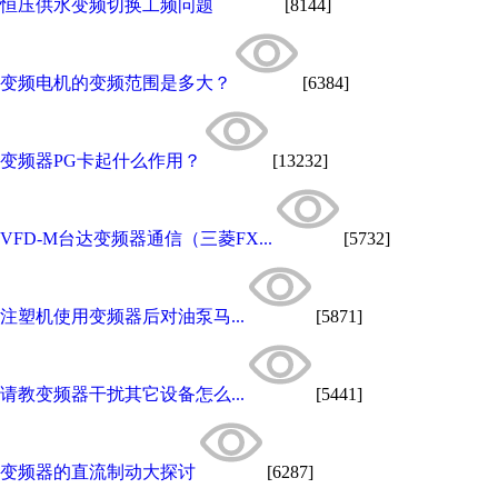
恒压供水变频切换工频问题
[8144]
变频电机的变频范围是多大？
[6384]
变频器PG卡起什么作用？
[13232]
VFD-M台达变频器通信（三菱FX...
[5732]
注塑机使用变频器后对油泵马...
[5871]
请教变频器干扰其它设备怎么...
[5441]
变频器的直流制动大探讨
[6287]