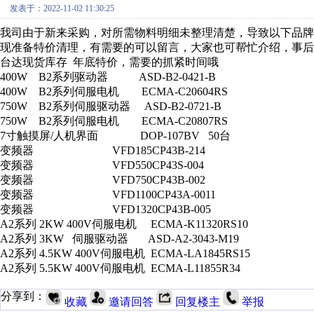
发表于：2022-11-02 11:30:25
我司由于新来采购，对所需物料明细未整理清楚，导致以下品牌
现准备特价清理，有需要的可以留言，大家也可帮忙介绍，事后
台达现货库存 年底特价，需要的抓紧时间哦
400W B2系列驱动器 ASD-B2-0421-B
400W B2系列伺服电机 ECMA-C20604RS
750W B2系列伺服驱动器 ASD-B2-0721-B
750W B2系列伺服电机 ECMA-C20807RS
7寸触摸屏/人机界面 DOP-107BV 50台
变频器
VFD185CP43B-21
4
变频器
VFD550CP43S-00
4
变频器
VFD750CP43B-00
2
变频器
VFD1100CP43A-00
11
变频器
VFD1320CP43B-00
5
A2系列 2KW 400V伺服电机 ECMA-K11320RS
10
A2系列 3KW 伺服驱动器 ASD-A2-3043-M
19
A2系列 4.5KW 400V伺服电机 ECMA-LA1845RS
15
A2系列 5.5KW 400V伺服电机 ECMA-L11855R3
4
分享到：
收藏
邀请回答
回复楼主
举报