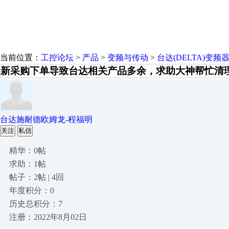
当前位置：
工控论坛
>
产品
>
变频与传动
>
台达(DELTA)变频
新采购下单导致台达相关产品多余，求助大神帮忙清
台达施耐德欧姆龙-程福明
关注
私信
精华：0帖
求助：1帖
帖子：2帖 | 4回
年度积分：0
历史总积分：7
注册：2022年8月02日