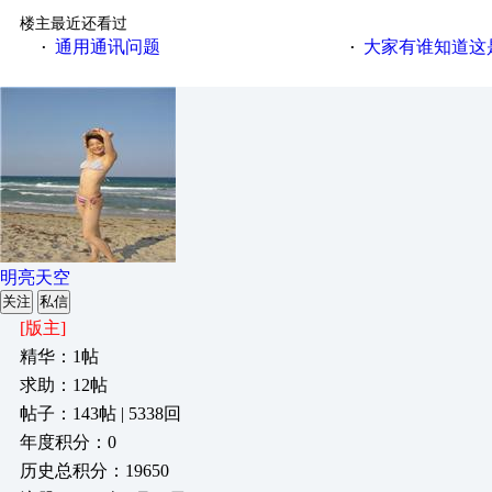
楼主最近还看过
通用通讯问题
大家有谁知道这
·
·
明亮天空
关注
私信
[版主]
精华：1帖
求助：12帖
帖子：143帖 | 5338回
年度积分：0
历史总积分：19650