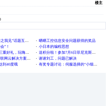
楼主
0
话题互动获奖名单发布公告
晒晒工控信息安全问题获得的奖品
·
相会”！
小日本的编程思想
·
重好礼，玩嗨夏日！
送积分啦！参加7月6日菲尼克斯在线研讨会即得
·
联网云解决方案实践及应用
谢谢刘工，问题已解决
·
达到40度哦
有奖专题讨论：伺服选择的“小细节大学问”奖励公告
·