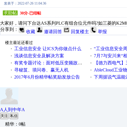
发表于：2022-07-26 11:04:36
求助帖
30分-已结帖
大家好，请问下台达AS系列PLC有组合位元件吗?如三菱的K2M
分享到：
收藏
邀请回答
回复楼主
举报
楼主最近还看过
工业信息安全 让ICS为你做点什么
“工业信息安全周之我见”
·
·
浅谈信息安全及解决方案
7月7与安川来“
·
·
有奖专题讨论：面对低压变频故障，老手是这样解决的！
【德力西电气】三
·
·
寻秘笈、填问卷、赢无人机
AbleCloud工业物
·
·
2017年6月份精华帖奖励发放公告
下周据说气温能
·
·
A人到中年A
关注
私信
精华：0帖