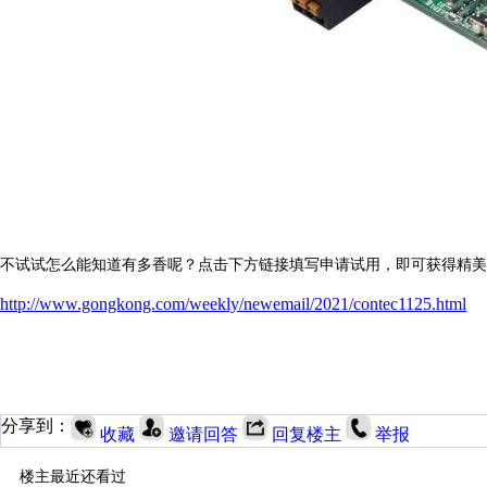
不试试怎么能知道有多香呢？点击下方链接填写申请试用，
即可获得精美
http://www.gongkong.com/weekly/newemail/2021/contec1125.html
分享到：
收藏
邀请回答
回复楼主
举报
楼主最近还看过