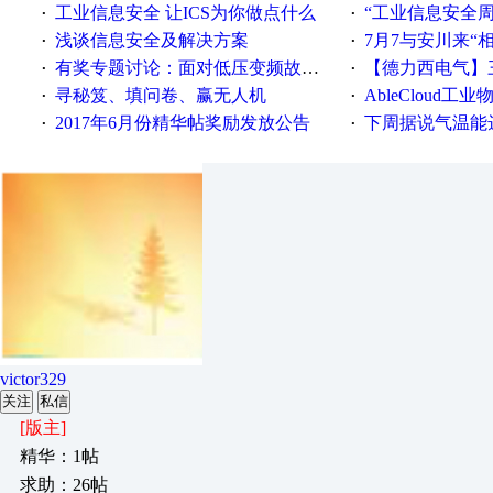
工业信息安全 让ICS为你做点什么
“工业信息安全周之我见”
·
·
浅谈信息安全及解决方案
7月7与安川来“
·
·
有奖专题讨论：面对低压变频故障，老手是这样解决的！
【德力西电气】三
·
·
寻秘笈、填问卷、赢无人机
AbleCloud工业物
·
·
2017年6月份精华帖奖励发放公告
下周据说气温能
·
·
victor329
关注
私信
[版主]
精华：1帖
求助：26帖