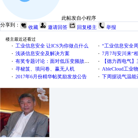
此帖发自小程序
分享到：
收藏
邀请回答
回复楼主
举报
楼主最近还看过
工业信息安全 让ICS为你做点什么
“工业信息安全周之我见”
·
·
浅谈信息安全及解决方案
7月7与安川来“
·
·
有奖专题讨论：面对低压变频故障，老手是这样解决的！
【德力西电气】三
·
·
寻秘笈、填问卷、赢无人机
AbleCloud工业物
·
·
2017年6月份精华帖奖励发放公告
下周据说气温能
·
·