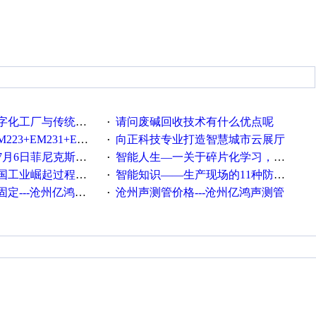
统工厂的差别体现在哪里？
请问废碱回收技术有什么优点呢
·
35+EM232+EM232怎么用以太网通讯？
向正科技专业打造智慧城市云展厅
·
菲尼克斯在线研讨会即得
智能人生—一关于碎片化学习，看这一篇就够了！
·
程中不得不提的10个关键词
智能知识——生产现场的11种防错！(1)
·
---沧州亿鸿声测管
沧州声测管价格---沧州亿鸿声测管​
·