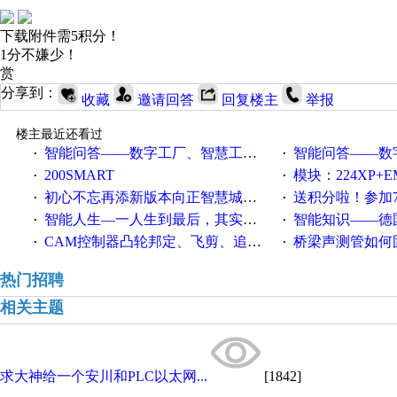
下载附件需5积分！
1分不嫌少！
赏
分享到：
收藏
邀请回答
回复楼主
举报
楼主最近还看过
智能问答——数字工厂、智慧工厂和智能制造三者的区别是什么？
智能问答——数字化工厂与传
·
·
200SMART
模块：224XP+EM223+EM231+EM2
·
·
初心不忘再添新版本向正智慧城市云展厅3.0版亮相
送积分啦！参加7月6日
·
·
智能人生—一人生到最后，其实拼的都是人品
智能知识——德国工业崛起过
·
·
CAM控制器凸轮邦定、飞剪、追剪等C功能块
桥梁声测管如何固定
·
·
热门招聘
相关主题
求大神给一个安川和PLC以太网...
[1842]