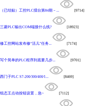
（已结贴）工控PLC擂台第84期－...
[9714]
三菱PLC输出COM端接什么线?
[18923]
修工控网站发布修“活儿”任务...
[7174]
写个简单的PLC程序到底要几步...
[9701]
西门子PLC S7-200∕300∕400∕1...
[8469]
组态王点动按钮设置，急~
[7112]