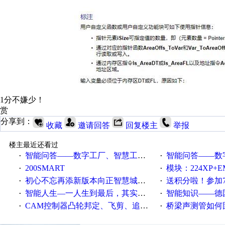
1分不嫌少！
赏
分享到：
收藏
邀请回答
回复楼主
举报
楼主最近还看过
智能问答——数字工厂、智慧工厂和智能制造三者的区别是什么？
智能问答——数字化工厂与传
·
·
200SMART
模块：224XP+EM223+EM231+EM2
·
·
初心不忘再添新版本向正智慧城市云展厅3.0版亮相
送积分啦！参加7月6日
·
·
智能人生—一人生到最后，其实拼的都是人品
智能知识——德国工业崛起过
·
·
CAM控制器凸轮邦定、飞剪、追剪等C功能块
桥梁声测管如何固定
·
·