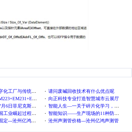
统工厂的差别体现在哪里？
请问废碱回收技术有什么优点呢
·
35+EM232+EM232怎么用以太网通讯？
向正科技专业打造智慧城市云展厅
·
菲尼克斯在线研讨会即得
智能人生—一关于碎片化学习，看这一篇就够了！
·
程中不得不提的10个关键词
智能知识——生产现场的11种防错！(1)
·
---沧州亿鸿声测管
沧州声测管价格---沧州亿鸿声测管​
·