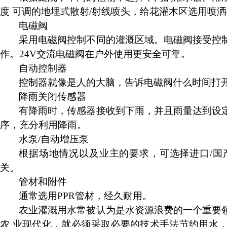
度
可调的地埋式散射
/射线喷头，给花灌木区选用喷
电磁阀
采用电磁阀控制不同的灌溉区域。电磁阀接受控
作。
24V
交流电磁阀在户外使用更安全可靠。
自动控制器
控制器就像是人的大脑，告诉电磁阀什么时间打
降雨关闭传感器
有降雨时，传感器接收到下雨，并且雨量达到设
序，充分利用降雨。
水泵
/自动增压泵
根据场地情况以及业主的要求，可选择进
口
/
国
关。
管材和附件
通常选用
PPR
管材，经久耐用。
农业灌溉用水常被认为是水资源浪费的一个重要
农
业现代化，就必须采取必要的技术手法节约用水