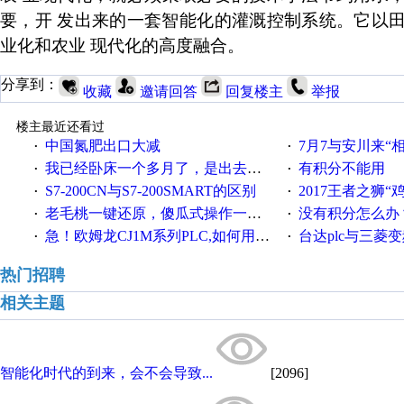
要，开
发出来的一套智能化的灌溉控制系统。它以
业化和农业
现代化的高度融合。
分享到：
收藏
邀请回答
回复楼主
举报
楼主最近还看过
中国氮肥出口大减
7月7与安川来“
·
·
我已经卧床一个多月了，是出去安装机械手在高速遭遇车祸所致:大家工作都要特别注意啊
有积分不能用
·
·
S7-200CN与S7-200SMART的区别
2017王者之狮“鸡”情签到
·
·
老毛桃一键还原，傻瓜式操作一键轻松备份还原；程序为向导式安装，一键即可实现自动备份或还原系统。
没有积分怎么办
·
·
急！欧姆龙CJ1M系列PLC,如何用时间控制变频器。要求时间在组态王中可以自由输入！拜托各位大神了！
台达plc与三菱
·
·
热门招聘
相关主题
智能化时代的到来，会不会导致...
[2096]