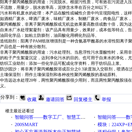
阳离子聚丙烯酰胺
的
用途
：
污泥脱水
。
根据污性质
，
可有效在污泥进入压
不流散
，
用量少
，
脱水效率高
，
泥饼含水率在
百分之
80
以下
。
污水和有机废水的处理
：
本产品在酸性或碱性介质中均呈现阳电性
，
这样
如酒精厂废水
，
啤酒厂废水
，
味精厂废水
，
制糖厂废水
，
肉食品厂废水
，
聚丙烯酰胺
，
非离子聚丙烯酰胺或无机盐效果要高数倍或数十倍
，
因为这
自来水厂水处理絮凝剂
：
该产品具有用量少
，
效果好
，
成本低等特点
，
告
油田化学品
：
如粘土防膨剂
，
油田酸化用稠化剂品等
。
造纸助剂
：
阳离子
PAM
纸张增强剂是一种含氨基甲酰基的水溶性阳离子
产品也是一种
有
效分散剂。
非离子聚丙烯酰胺
的
用途
：
污水处理剂
。
当悬浮性污水显酸性时
，
采用非
的粒子产生絮凝沉淀
，
达到净化污水的目的
。
也可用于自来水的净化
，
尤
纺织工业助剂
：
添加一些化学品可配成化学资料
，
用于纺织品上浆
。
防沙固沙
：
将非离子聚丙烯酰胺溶成
百分之
0.3
浓度加入交联剂
，
喷洒在
土壤保湿剂
：
用作土壤保湿剂和各种改性聚丙烯酰胺的基础原料
。
中浩远达
水处理
20
年
，
两性聚丙烯酰胺很少用到，而且两性聚丙酰胺须在
义
。
分享到：
收藏
邀请回答
回复楼主
举报
楼主最近还看过
智能问答——数字工厂、智慧工厂和智能制造三者的区别是什么？
智能问答——数字化工厂与传
·
·
200SMART
模块：224XP+EM223+EM231+EM2
·
·
初心不忘再添新版本向正智慧城市云展厅3.0版亮相
送积分啦！参加7月6日