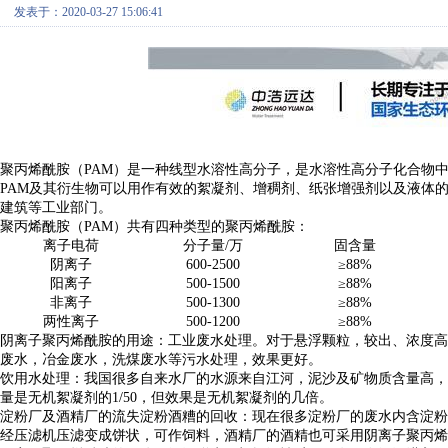
发表于：2020-03-27 15:06:41
聚丙烯酰胺（
PAM
）是一种线型水溶性高分子，是水溶性高分子化合物
PAM
及其衍生物可以用作
有
效的絮凝剂、增稠剂、纸张增强剂以及液体
建筑等工业部门。
聚丙烯酰胺（
PAM
）共有
四
种类型的聚丙烯酰胺
：
离子电荷
分子量
/
万
固含量
阴离子
600-2500
≥
88%
阳离子
500-1500
≥
88%
非离子
500-1300
≥
88%
两性离子
500-1200
≥
88%
阴离子聚丙烯酰胺
的
用途：工业废水处理
。
对于悬浮颗粒，较出、浓度
废水，冶金废水，洗煤废水等污水处理，效果更好。
饮用水处理：我国很多自来水厂的水源来自江河，泥沙及矿物质含量高，
量是无机絮凝剂的
1/50
，但效果是无机絮凝剂的几倍
。
淀粉厂及酒精厂的流失淀粉酒糟的回收：现在很多淀粉厂的废水内含淀粉
经压滤机压滤变成饼状，可作饲料，酒精厂的酒精也可采用阴离子聚丙烯