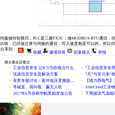
伺服做转矩模式，PLC是三菱FX5U，做MODBUS-RTU
出错，已经做过屏与伺服的通信，写入速度都是可以的，所以伺
分享到：
收藏
邀请回答
回复楼主
举报
楼主最近还看过
工业信息安全 让ICS为你做点什么
“工业信息安全周之我见”
·
·
浅谈信息安全及解决方案
7月7与安川来“
·
·
有奖专题讨论：面对低压变频故障，老手是这样解决的！
【德力西电气】三
·
·
寻秘笈、填问卷、赢无人机
AbleCloud工业物
·
·
2017年6月份精华帖奖励发放公告
下周据说气温能
·
·