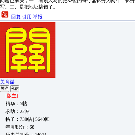
问题已解决，一、看别人写的把32位的寄存器拆分为两个，拆
写。二、是把地址搞错了。
回复
引用
举报
关育谋
关注
私信
[版主]
精华：5帖
求助：22帖
帖子：738帖 | 5640回
年度积分：68
历史总积分：84034