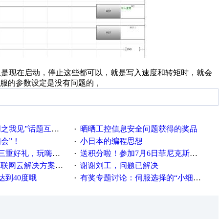
通信，但是现在启动，停止这些都可以，就是写入速度和转矩时，就会
服的参数设定是没有问题的，
话题互动获奖名单发布公告
晒晒工控信息安全问题获得的奖品
·
相会”！
小日本的编程思想
·
重好礼，玩嗨夏日！
送积分啦！参加7月6日菲尼克斯在线研讨会即得
·
联网云解决方案实践及应用
谢谢刘工，问题已解决
·
达到40度哦
有奖专题讨论：伺服选择的“小细节大学问”奖励公告
·