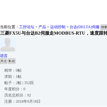
当前位置：
工控论坛
>
产品
>
运动控制
>
台达(DELTA)伺服
我
三菱FX5U与台达B2伺服走MODBUS-RTU，速度
语言
关注
私信
精华：0帖
求助：1帖
帖子：2帖 | 352回
年度积分：0
历史总积分：92
注册：2018年9月18日