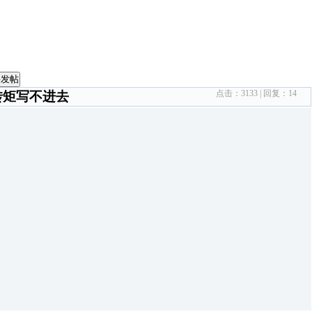
要发帖
点击：
3133
| 回复：
14
跟转矩写不进去