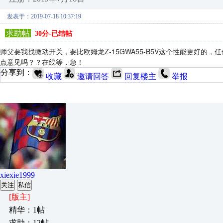
发表于：2019-07-18 10:37:19
求助帖
30分-已结帖
师父要我找微动开关，要比欧姆龙Z-15GWA55-B5V这个性能更好
点意见吗？？在线等，急！
分享到：
收藏
邀请回答
回复楼主
举报
xiexie1999
关注
私信
[版主]
精华：1帖
求助：12帖