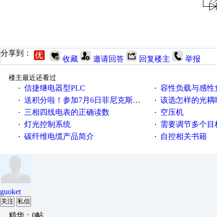
分享到：
收藏
邀请回答
回复楼主
举报
楼主最近还看过
信捷继电器型PLC
容性负载与感性负
·
·
送积分啦！参加7月6日菲尼克斯在线研讨会即得
该选怎样的光耦
·
·
三相四线电表的正确读数
空压机
·
·
灯光控制系统
需要调节多个目标的
·
·
碳纤维电缆产品简介
自控相关书籍
·
·
guoket
关注
私信
精华：0帖