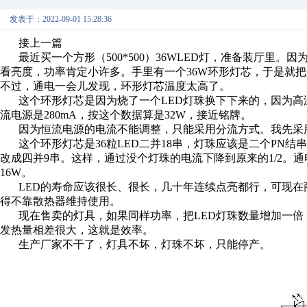
发表于：2022-09-01 15:28:36
接上一篇
最近买一个方形（
500*500
）
36WLED
灯，准备装厅里。因
看亮度，功率肯定小许多。手里有一个
36W
环形灯芯，于是就把
不过，通电一会儿发现，环形灯芯温度太高了。
这个环形灯芯是因为烧了一个
LED
灯珠换下下来的，因为高
流电源是
280mA
，按这个数据算是
32W
，接近铭牌。
因为恒流电源的电流不能调整，只能采用分流方式。我先采
这个环形灯芯是
36
粒
LED
二并
18
串，灯珠应该是二个
PN
结串
改成四并
9
串。这样，通过没个灯珠的电流下降到原来的
1/2
。通
16W
。
LED
的寿命应该很长、很长，几十年连续点亮都行，可现在
得不靠散热器维持使用。
现在售卖的灯具，如果同样功率，把
LED
灯珠数量增加一倍
发热量相差很大，这就是效率。
生产厂家不干了，灯具不坏，灯珠不坏，只能停产。