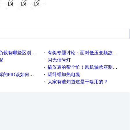
载有哪些区别？？？
有奖专题讨论：面对低压变频故障，老手是这样解决的！
·
呢
闪光信号灯
·
搞仪表的帮个忙！风机轴承座测振！
·
PID该如何控制呢
碳纤维加热电缆
·
大家有谁知道这是干啥用的？
·