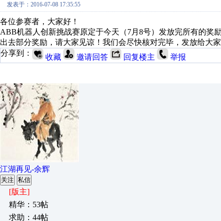
发表于：2016-07-08 17:35:55
各位参赛者，大家好！
ABB机器人创新挑战赛原定于今天（7月8号）发放完所有的
出去部分奖励，请大家见谅！我们会尽快核对完毕，发放给大家
分享到：
收藏
邀请回答
回复楼主
举报
江湖再见-余辉
关注
私信
[版主]
精华：53帖
求助：44帖