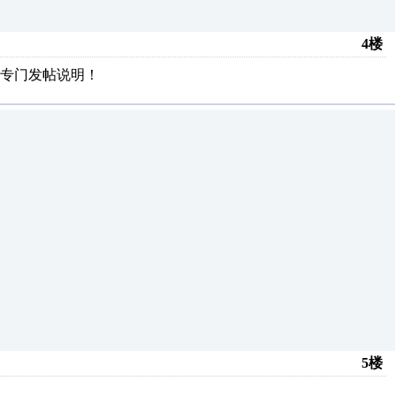
4楼
专门发帖说明！
5楼