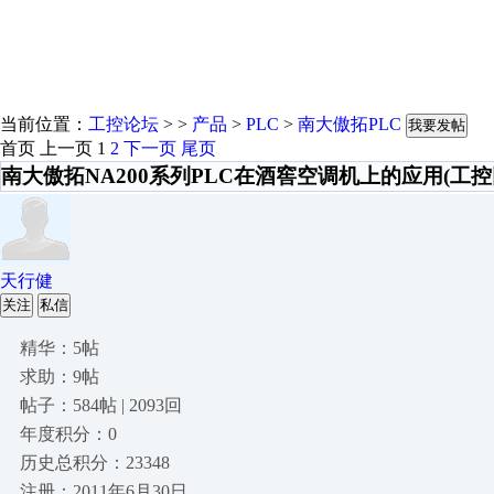
当前位置：
工控论坛
> >
产品
>
PLC
>
南大傲拓PLC
我要发帖
首页
上一页
1
2
下一页
尾页
南大傲拓NA200系列PLC在酒窖空调机上的应用(工控
天行健
关注
私信
精华：5帖
求助：9帖
帖子：584帖 | 2093回
年度积分：0
历史总积分：23348
注册：2011年6月30日