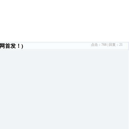
点击：
768
| 回复：
21
网首发！)