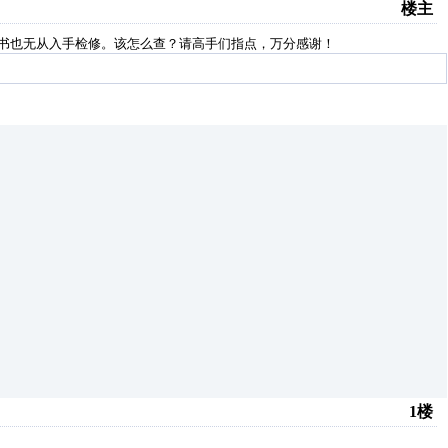
楼主
明书也无从入手检修。
该怎么查？请高手们指点，万分感谢！
1楼