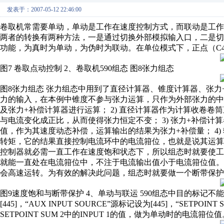
发表于：2007-05-12 22:46:00
卷取机常需要单动，单动是工作在速度控制方式，而联动是工
两者的转换有两种方法，一是通过切换外部模拟输入口，二是切
功能，为真时为单动，为伪时为联动。在单位模式下，正点（C4
图7 卷取点动控制 2、卷取机590组态 图8张力组态
图8张力组态 张力组态中用到了直径计算器、锥度计算器、张力+
力的输入，在本例中锥度不参与张力运算，只作为外部张力的
及张力+补偿计算器进行运算； 2) 直径计算器作为计算收卷卷
与电流变化成正比，从而使得张力恒定不变； 3) 张力+补偿
值，作为其速度动态补偿，运算输出的结果为张力+补偿量； 4
转矩，它的结果直接控制电流环中的电流箝位，也就是说其运算出
控制器就必需一直工作在速度饱和状态下，所以组态时就要使工
就能一直处在电流箝位中，不注于电流输出值小于电流箝位值
会高速运转。为有效的解决此问题，组态时就要做一个断带保护
图9速度饱和与断带保护 4、单动与联运 590组态中目的标记不能
[445]，“AUX INPUT SOURCE”源标记设为[445]，“SETPOI
SETPOINT SUM 2中的INPUT 1的值，做为单动时的电流箝位值