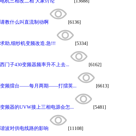
电机三相改二相 大家讨论
[13688]
请教什么叫直流制动啊
[6136]
求助,细纱机变频改造.急!!!
[5334]
西门子430变频器频率升不上去...
[6162]
变频擂台——每月两期——打擂英...
[6613]
变频器的UVW接上三相电源会怎...
[5481]
谐波对供电线路的影响
[11108]