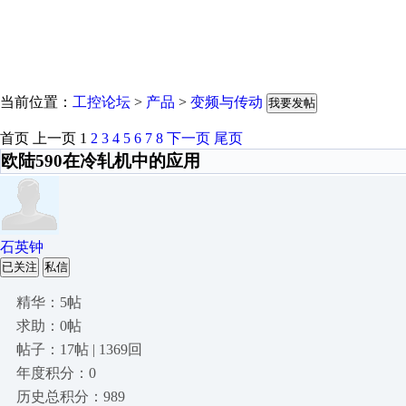
当前位置：
工控论坛
>
产品
>
变频与传动
我要发帖
首页
上一页
1
2
3
4
5
6
7
8
下一页
尾页
欧陆590在冷轧机中的应用
石英钟
已关注
私信
精华：5帖
求助：0帖
帖子：17帖 | 1369回
年度积分：0
历史总积分：989