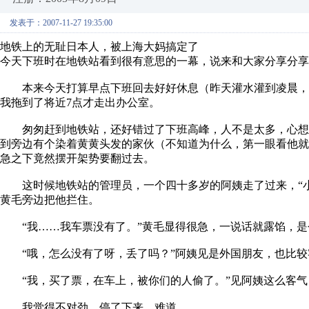
发表于：2007-11-27 19:35:00
地铁上的无耻日本人，被上海大妈搞定了
今天下班时在地铁站看到很有意思的一幕，说来和大家分享分享
本来今天打算早点下班回去好好休息（昨天灌水灌到凌晨，
我拖到了将近7点才走出办公室。
匆匆赶到地铁站，还好错过了下班高峰，人不是太多，心想
到旁边有个染着黄黄头发的家伙（不知道为什么，第一眼看他
急之下竟然摆开架势要翻过去。
这时候地铁站的管理员，一个四十多岁的阿姨走了过来，“小
黄毛旁边把他拦住。
“我……我车票没有了。”黄毛显得很急，一说话就露馅，是
“哦，怎么没有了呀，丢了吗？”阿姨见是外国朋友，也比较
“我，买了票，在车上，被你们的人偷了。”见阿姨这么客气
我觉得不对劲，停了下来，难道……