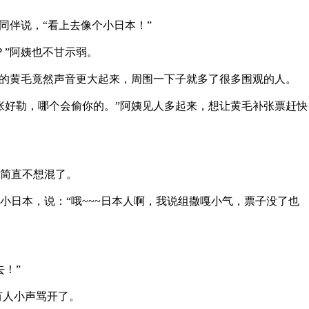
伴说，“看上去像个小日本！”
”阿姨也不甘示弱。
的黄毛竟然声音更大起来，周围一下子就多了很多围观的人。
好勒，哪个会偷你的。”阿姨见人多起来，想让黄毛补张票赶快
简直不想混了。
日本，说：“哦~~~日本人啊，我说组撒嘎小气，票子没了也
！”
人小声骂开了。