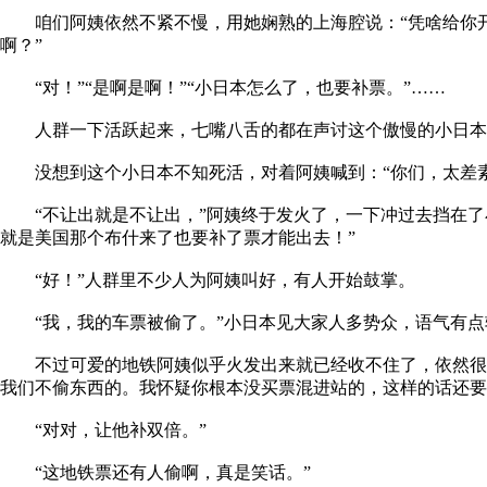
咱们阿姨依然不紧不慢，用她娴熟的上海腔说：“凭啥给你开
啊？”
“对！”“是啊是啊！”“小日本怎么了，也要补票。”……
人群一下活跃起来，七嘴八舌的都在声讨这个傲慢的小日本
没想到这个小日本不知死活，对着阿姨喊到：“你们，太差素
“不让出就是不让出，”阿姨终于发火了，一下冲过去挡在了
就是美国那个布什来了也要补了票才能出去！”
“好！”人群里不少人为阿姨叫好，有人开始鼓掌。
“我，我的车票被偷了。”小日本见大家人多势众，语气有点
不过可爱的地铁阿姨似乎火发出来就已经收不住了，依然很大
我们不偷东西的。我怀疑你根本没买票混进站的，这样的话还要
“对对，让他补双倍。”
“这地铁票还有人偷啊，真是笑话。”