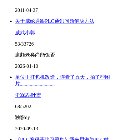
2011-04-27
关于威纶通跟PLC通讯问题解决方法
威武小郭
53/33726
廉颇老矣尚能饭否
2026-01-10
单位里打包机改造，连看了五天，拍了些图
片。。。。。。。
尐槑孨/叶宏
68/5202
独影dy
2020-09-13
《PLC编程基础习题集》我来用海为PLC做