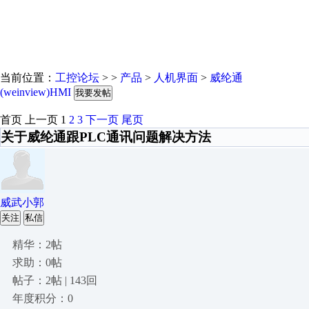
当前位置：
工控论坛
> >
产品
>
人机界面
>
威纶通
(weinview)HMI
我要发帖
首页
上一页
1
2
3
下一页
尾页
关于威纶通跟PLC通讯问题解决方法
威武小郭
关注
私信
精华：2帖
求助：0帖
帖子：2帖 | 143回
年度积分：0