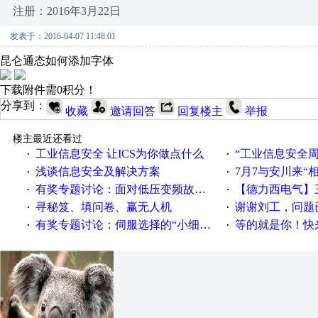
注册：2016年3月22日
发表于：2016-04-07 11:48:01
昆仑通态如何添加字体
下载附件需0积分！
分享到：
收藏
邀请回答
回复楼主
举报
楼主最近还看过
工业信息安全 让ICS为你做点什么
“工业信息安全周之我见”
·
·
浅谈信息安全及解决方案
7月7与安川来“
·
·
有奖专题讨论：面对低压变频故障，老手是这样解决的！
【德力西电气】三
·
·
寻秘笈、填问卷、赢无人机
谢谢刘工，问题
·
·
有奖专题讨论：伺服选择的“小细节大学问”奖励公告
等的就是你！快来领
·
·