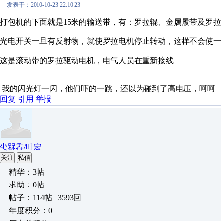
发表于：2010-10-23 22:10:23
打包机的下面就是15米的输送带，有：罗拉辊、金属履带及罗
光电开关一旦有反射物，就使罗拉电机停止转动，这样不会使一
这是滚动带的罗拉驱动电机，电气人员在重新接线
我的闪光灯一闪，他们吓的一跳，还以为碰到了高电压，呵呵
回复
引用
举报
尐槑孨/叶宏
关注
私信
精华：3帖
求助：0帖
帖子：114帖 | 3593回
年度积分：0