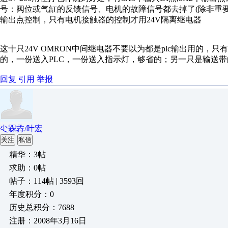
号：阀位或气缸的反馈信号、电机的故障信号都去掉了(除非重要
输出点控制，只有电机接触器的控制才用24V隔离继电器
这十只24V OMRON中间继电器不要以为都是plc输出用的，只
的，一份送入PLC，一份送入指示灯，够省的；另一只是输送
回复
引用
举报
尐槑孨/叶宏
关注
私信
精华：3帖
求助：0帖
帖子：114帖 | 3593回
年度积分：0
历史总积分：7688
注册：2008年3月16日