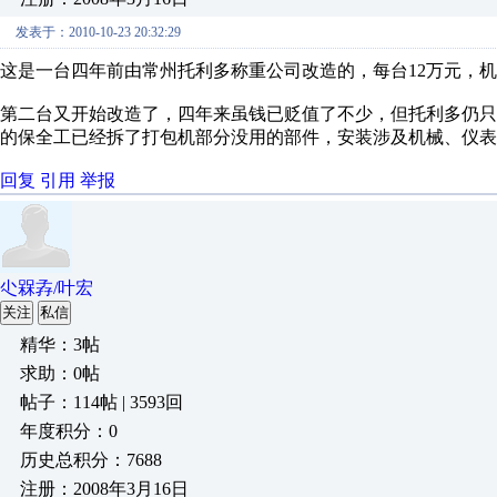
发表于：2010-10-23 20:32:29
这是一台四年前由常州托利多称重公司改造的，每台12万元，
第二台又开始改造了，四年来虽钱已贬值了不少，但托利多仍只
的保全工已经拆了打包机部分没用的部件，安装涉及机械、仪表、电
回复
引用
举报
尐槑孨/叶宏
关注
私信
精华：3帖
求助：0帖
帖子：114帖 | 3593回
年度积分：0
历史总积分：7688
注册：2008年3月16日