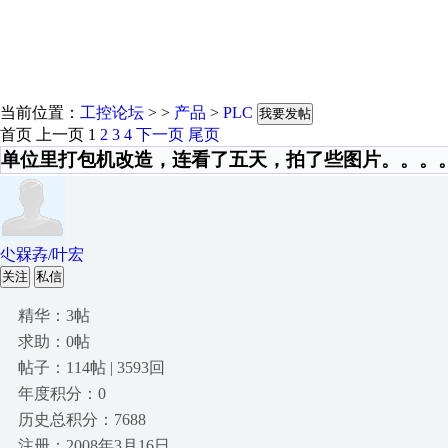
当前位置：
工控论坛
> >
产品
>
PLC
我要发帖
首页
上一页
1
2
3
4
下一页
尾页
单位里打包机改造，连看了五天，拍了些图片。。。
尐槑孨/叶宏
关注
私信
精华：3帖
求助：0帖
帖子：114帖 | 3593回
年度积分：0
历史总积分：7688
注册：2008年3月16日