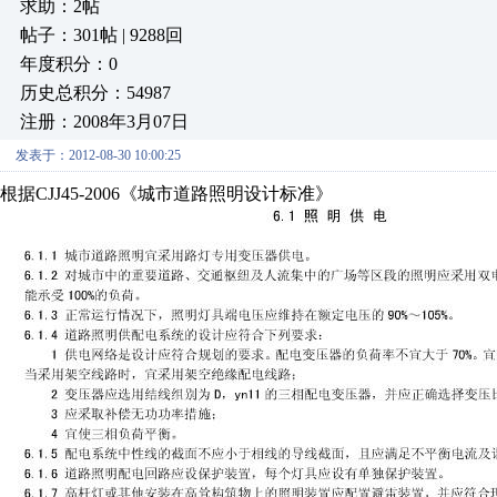
求助：2帖
帖子：301帖 | 9288回
年度积分：0
历史总积分：54987
注册：2008年3月07日
发表于：2012-08-30 10:00:25
根据CJJ45-2006《
城
市
道
路
照
明
设
计
标
准
》