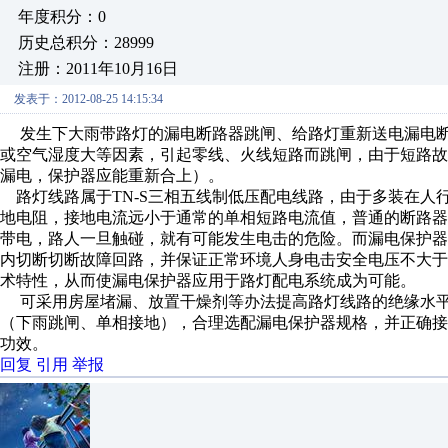
年度积分：0
历史总积分：28999
注册：2011年10月16日
发表于：2012-08-25 14:15:34
发生
下大雨
带路灯的
漏电断路器跳闸、给路灯重新送电漏电
或空气湿度大等因素，引起零线、火线短路而跳闸，由于短路
漏电，保护器应能重新合上）。
路灯线路属于TN-S三相五线制低压配电线路，由于多装在人
地电阻，
接地电流远小于通常的单相短路电流值，
普通的
断路
器
带电，
路人一旦触碰，
就有可能发生电击的危险。而漏电保护器
内切断切断故障回路，并保证正常环境人身电击安全电压不大于5
术特性，从而使漏电保护器
应
用于
路灯配电系统成为可能。
可采用房屋堵漏、放置干燥剂等办法提高路灯线路的绝缘水
（下雨跳闸、单相接地），合理选配漏电保护器规格，并正
确接
功效。
回复
引用
举报