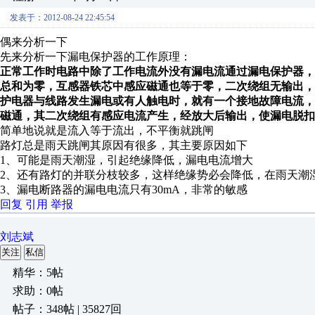
发表于：2012-08-24 22:45:54
偶来分析一下
先来分析一下漏电保护器的工作原理：
正常工作时电路中除了工作电流外没有漏电流通过漏电保护器，
总和为零，互感器铁芯中感应磁通也等于零，二次绕组无输出
护电器与线路发生漏电或有人触电时，就有一个接地故障电流
磁通，其二次绕组有感应电流产生，经放大后输出，使漏电脱扣
简单地说就是流入等于流出，不平衡就跳闸
路灯总是雨天跳闸其原因有很多，其主要原因如下
1、可能是雨天潮湿，引起绝缘降低，漏电电流增大
2、还有路灯的并联分枝较多，这样绝缘势必会降低，在雨天潮
3、漏电断路器的漏电电流只有30mA，非常的敏感
回复
引用
举报
刘志斌
关注
私信
精华：5帖
求助：0帖
帖子：348帖 | 35827回