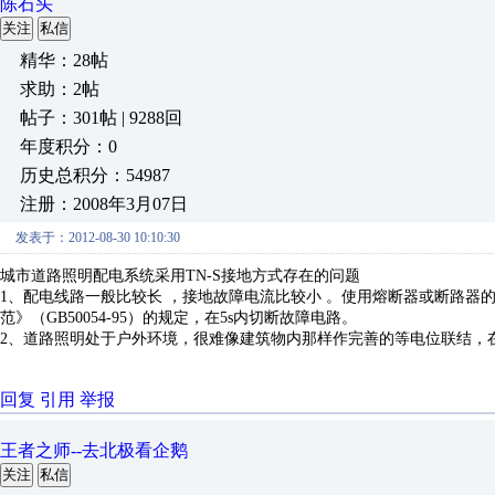
陈石头
关注
私信
精华：28帖
求助：2帖
帖子：301帖 | 9288回
年度积分：0
历史总积分：54987
注册：2008年3月07日
发表于：2012-08-30 10:10:30
城市道路照明配电系统采
用
TN-S
接地方式存在的问题
1
、配电线路一般比较长
，接地故障电流比较小
。使用熔断器或断路器
范》（
GB50054-95
）的规定，在
5s
内切断故障电路。
2
、道路照明处于户外环境，很难像建筑物内那样作完善的等电位联结，
回复
引用
举报
王者之师--去北极看企鹅
关注
私信