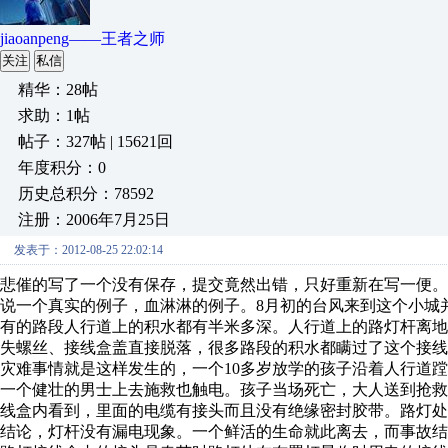
jiaoanpeng——王者之师
关注
私信
精华：28帖
求助：1帖
帖子：327帖 | 15621回
年度积分：0
历史总积分：78592
注册：2006年7月25日
发表于：2012-08-25 22:02:14
悲催的写了一个没有保存，提交竟然出错，只好重新在写一便。
说一个真实的例子，血淋淋的例子。8月初的台风来到这个小城
有的路段人行道上的积水都有半米多深。人行道上的路灯杆离地
失螺丝、接线盒盖直接脱落，很多路段的积水都瞒过了这个接线
灾难事情就是这样发生的，一个10多岁放学的孩子沿着人行道
一个健壮的男士上去施救也触电。孩子当场死亡，大人送到抢
线盒内看到，里面的电缆有接头而且没有绝缘密封胶带。路灯
结论，灯杆没有漏电现象。一个鲜活的生命就此离去，而事故结