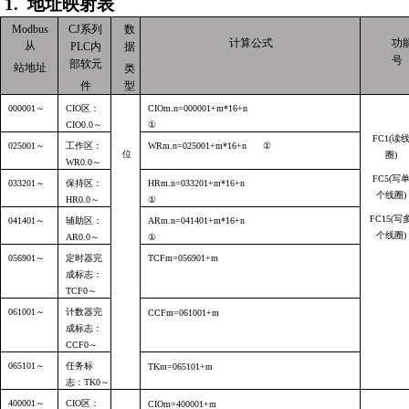
1.
地址映射表
Modbus
CJ
系列
数
计算公式
功
从
PLC
内
据
号
部软元
站地址
类
件
型
000001
～
CIO
区：
CIOm.n=000001+m*16+n
CIO0.0
～
①
FC1(
读
025001
～
工作区：
WRm.n=025001+m*16+n
①
位
圈
)
WR0.0
～
FC5(
写
033201
～
保持区：
HRm.n=033201+m*16+n
个线圈
)
HR0.0
～
①
FC15(
写
041401
～
辅助区：
ARm.n=041401+m*16+n
个线圈
)
AR0.0
～
①
056901
～
定时器完
TCFm=056901+m
成标志：
TCF0
～
061001
～
计数器完
CCFm=061001+m
成标志：
CCF0
～
065101
～
任务标
TKm=065101+m
志：
TK0
～
400001
～
CIO
区：
CIOm=400001+m