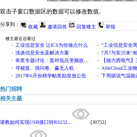
双击子窗口数据区的数据可以修改数值。
分享到：
收藏
邀请回答
回复楼主
举报
楼主最近还看过
工业信息安全 让ICS为你做点什么
“工业信息安全周之我见”
·
·
浅谈信息安全及解决方案
7月7与安川来“
·
·
有奖专题讨论：面对低压变频故障，老手是这样解决的！
【德力西电气】三
·
·
寻秘笈、填问卷、赢无人机
AbleCloud工业物
·
·
2017年6月份精华帖奖励发放公告
下周据说气温能
·
·
热门招聘
相关主题
请教如何实现USB接口转RS232...
[30752]