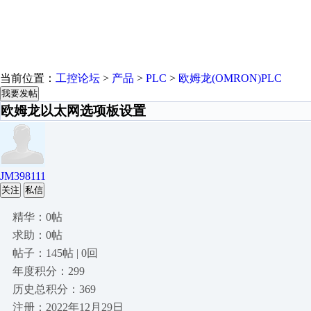
当前位置：
工控论坛
>
产品
>
PLC
>
欧姆龙(OMRON)PLC
我要发帖
欧姆龙以太网选项板设置
JM398111
关注
私信
精华：0帖
求助：0帖
帖子：145帖 | 0回
年度积分：299
历史总积分：369
注册：2022年12月29日