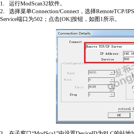
1.
运行
ModScan32
软件。
2.
选择菜单
Connection/Connect
，选择
RemoteTCP/IPS
Service
端口为
502
；点击
[OK]
按钮，如图
1
所示。
3.
在子窗口“
ModSca1
”中设置
DeviceID
为
PLC
的站地