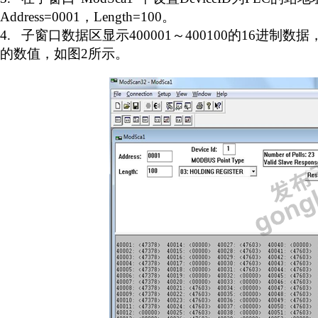
Address=0001
，
Length=100
。
4.
子窗口数据区显示
400001
～
400100
的
16
进制数据
的数值，如图
2
所示。