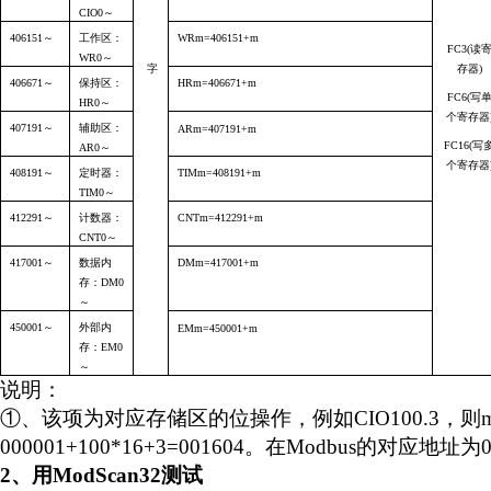
CIO0
～
406151
～
工作区：
WRm=406151+m
FC3(
读
WR0
～
字
存器
)
406671
～
保持区：
HRm=406671+m
FC6(
写
HR0
～
个寄存器
407191
～
辅助区：
ARm=407191+m
FC16(
写
AR0
～
个寄存器
408191
～
定时器：
TIMm=408191+m
TIM0
～
412291
～
计数器：
CNTm=412291+m
CNT0
～
417001
～
数据内
DMm=417001+m
存：
DM0
～
450001
～
外部内
EMm=450001+m
存：
EM0
～
说明：
①、该项为对应存储区的位操作，例如
CIO100.3
，则
000001+100*16+3=001604
。在
Modbus
的对应地址为
2
、用
ModScan32
测试