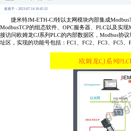
发表于：2023-07-14 10:45:32
捷米特
JM-ETH-CJ
转以太网模块内部集成
Modbus
ModbusTCP
的组态软件、
OPC
服务器、
PLC
以及实现
接访问欧姆龙
CJ
系列
PLC
的内部数据区，
Modbus
协议
址区，实现的功能号包括：
FC1
、
FC2
、
FC3
、
FC5
、