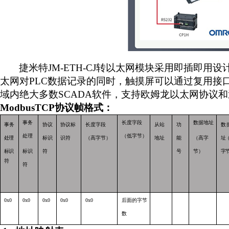
捷米特
JM-ETH-CJ
转以太网模块采用即插即用设
太网对
PLC
数据记录的同时，触摸屏可以通过复用接
域内绝大多数
SCADA
软件，支持欧姆龙以太网协议和
ModbusTCP
协议帧格式：
事务
长度字段
数据地址
事务
协议
协议标
长度字段
从站
功
数
处理
（低字节）
处理
标识
识符
（高字节）
地址
能
（高字
址
标识
标识
符
号
节）
字
符
符
0x0
0x0
0x0
0x0
0x0
后面的字节
数